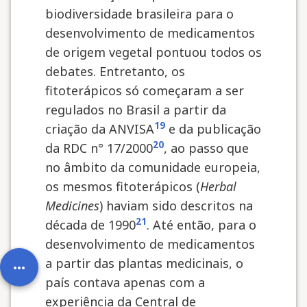
biodiversidade brasileira para o
desenvolvimento de medicamentos
de origem vegetal pontuou todos os
debates. Entretanto, os
fitoterápicos só começaram a ser
regulados no Brasil a partir da
19
criação da ANVISA
e da publicação
20
da RDC n° 17/2000
, ao passo que
no âmbito da comunidade europeia,
os mesmos fitoterápicos (
Herbal
Medicines
) haviam sido descritos na
21
década de 1990
. Até então, para o
desenvolvimento de medicamentos
a partir das plantas medicinais, o
more_horiz
país contava apenas com a
experiência da Central de