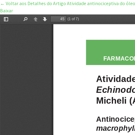
←
Voltar aos Detalhes do Artigo
Atividade antinociceptiva do óle
Baixar