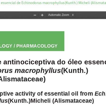
o essencial de Echinodorus macrophyllus(Kunth.) Micheli (Alismat