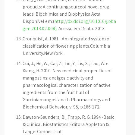
products: A continuingsourceof novel drug
leads. Biochimica and Biophysica Acta.
Disponível em:(
http://dx.doi.org/10.1016/j.bba
gen.2013.02.008)
. Acesso em 15 abr. 2013.
Cronquist, A. 1981 - An integrated system of
classification of flowering plants.Columbia
University.New York.
Cui, J.; Hu, W.; Cai, Z.; Liu, Y.; Lis, S.; Tao, W. e
Xiang, H. 2010. New medicinal proper-ties of
mangostins: analgesic activity and
pharmacological characterization of active
ingredients from the fruit hull of
Garciniamangostana L. Pharmacology and
Biochemical Behavior, v. 95, p.166-172.
Dawson-Saunders, B., Trapp, R. G. 1994 -Basic
& Clinical Biostatistics.Editora Appleton &
Lange. Connecticut.