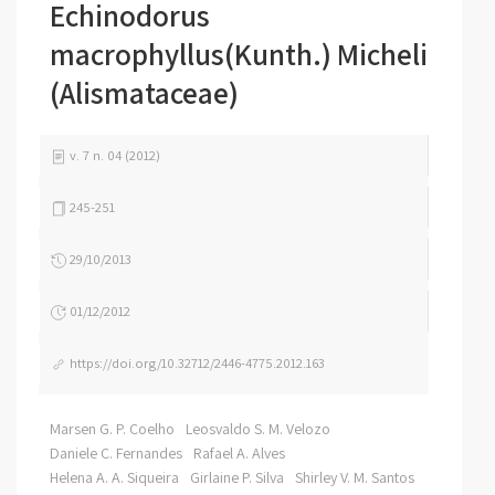
Echinodorus
macrophyllus(Kunth.) Micheli
(Alismataceae)
v. 7 n. 04 (2012)
245-251
29/10/2013
01/12/2012
https://doi.org/10.32712/2446-4775.2012.163
Marsen G. P. Coelho
Leosvaldo S. M. Velozo
Daniele C. Fernandes
Rafael A. Alves
Helena A. A. Siqueira
Girlaine P. Silva
Shirley V. M. Santos