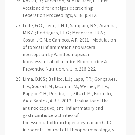
Koster, R.; Anderson, M. e De Beer, E.J. 1959 -
Acetic acid for analgesic screening.
Federation Proceedings, v. 18, p. 412.
Leite, G.O., Leite, L.H. I.; Sampaio, R.S.; Araruna,
M.K.A.; Rodrigues, F.F.G.; Menezesa, I.R.A.;
Costa, J.G.M. e Campos, A.R. 2011 - Modulation
of topical inflammation and visceral
nociception by Vanillosmopsisar
boreaessential oil in mice. Biomedicine &
Preventive Nutrition, v. 1, p. 216-222.
Lima, D.K.S.; Ballico, L.J.; Lapa, F.R.; Gonçalves,
H.P.; Souza L.M.; Iacomini M.; Werner, M.F.P.;
Baggio, C.H.; Pereira, I.T.; Silva L.M.; Facundo,
V.A. e Santos, A.R.S. 2012 - Evaluationof the
antinociceptive, anti-inflammatory and
gastricantiulceractivities of
theessentialoilfrom Piper aleyreanum C. DC
in rodents. Journal of Ethnopharmacology, v.