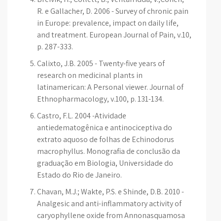
R. e Gallacher, D. 2006 - Survey of chronic pain
in Europe: prevalence, impact on daily life,
and treatment. European Journal of Pain, v.10,
p. 287-333.
Calixto, J.B. 2005 - Twenty-five years of
research on medicinal plants in
latinamerican: A Personal viewer. Journal of
Ethnopharmacology, v.100, p. 131-134.
Castro, F.L. 2004 -Atividade
antiedematogênica e antinociceptiva do
extrato aquoso de folhas de Echinodorus
macrophyllus. Monografia de conclusão da
graduação em Biologia, Universidade do
Estado do Rio de Janeiro.
Chavan, M.J.; Wakte, P.S. e Shinde, D.B. 2010 -
Analgesic and anti-inflammatory activity of
caryophyllene oxide from Annonasquamosa