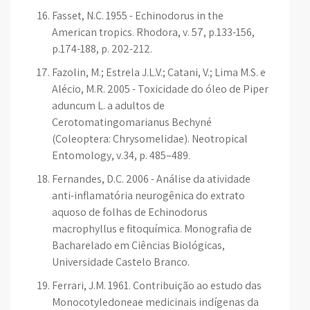
Fasset, N.C. 1955 - Echinodorus in the
American tropics. Rhodora, v. 57, p.133-156,
p.174-188, p. 202-212.
Fazolin, M.; Estrela J.L.V.; Catani, V.; Lima M.S. e
Alécio, M.R. 2005 - Toxicidade do óleo de Piper
aduncum L. a adultos de
Cerotomatingomarianus Bechyné
(Coleoptera: Chrysomelidae). Neotropical
Entomology, v.34, p. 485–489.
Fernandes, D.C. 2006 - Análise da atividade
anti-inflamatória neurogênica do extrato
aquoso de folhas de Echinodorus
macrophyllus e fitoquímica. Monografia de
Bacharelado em Ciências Biológicas,
Universidade Castelo Branco.
Ferrari, J.M. 1961. Contribuição ao estudo das
Monocotyledoneae medicinais indígenas da