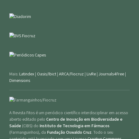
Mais:
Latindex
|
Oasis/Ibict
|
ARCA/Fiocruz
|
LivRe
|
Journals4Free
|
Dimensions
A Revista Fitos é um periódico científico interdisciplinar em acesso
aberto editado pelo
Centro de Inovação em Biodiversidade e
Saúde
(CIBS) do
Instituto de Tecnologia em Fármacos
(Farmanguinhos), da
Fundação Oswaldo Cruz
. Todo o seu
conteúdo está licenciado com uma Licença
Creative Commons -