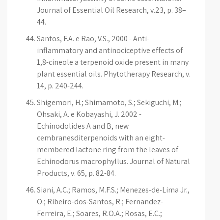
Journal of Essential Oil Research, v.23, p. 38–
44.
Santos, F.A. e Rao, V.S., 2000 - Anti-
inflammatory and antinociceptive effects of
1,8-cineole a terpenoid oxide present in many
plant essential oils. Phytotherapy Research, v.
14, p. 240-244.
Shigemori, H.; Shimamoto, S.; Sekiguchi, M.;
Ohsaki, A. e Kobayashi, J. 2002 -
Echinodolides A and B, new
cembranesditerpenoids with an eight-
membered lactone ring from the leaves of
Echinodorus macrophyllus. Journal of Natural
Products, v. 65, p. 82-84.
Siani, A.C.; Ramos, M.F.S.; Menezes-de-Lima Jr.,
O.; Ribeiro-dos-Santos, R.; Fernandez-
Ferreira, E.; Soares, R.O.A.; Rosas, E.C.;