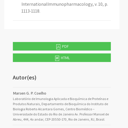
InternationalImmunopharmacology, v. 10, p.
1113-1118.
PDF
HTML
Autor(es)
Marsen G. P. Coelho
Laboratório de Imunologia Aplicada e Bioquímica de Proteínas e
Produtos Naturais, Departamento de Bioquímica do Instituto de
Biologia Roberto Alcantara Gomes, Centro Biomédico –
Universidade do Estado do Rio de Janeiro Av. Professor Manoel de
Abreu, 444, 4o andar, CEP-20550-170, Rio de Janeiro, RJ, Brasil.