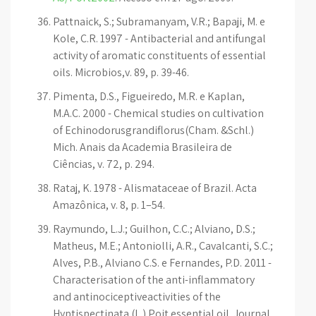
Pattnaick, S.; Subramanyam, V.R.; Bapaji, M. e
Kole, C.R. 1997 - Antibacterial and antifungal
activity of aromatic constituents of essential
oils. Microbios,v. 89, p. 39-46.
Pimenta, D.S., Figueiredo, M.R. e Kaplan,
M.A.C. 2000 - Chemical studies on cultivation
of Echinodorusgrandiflorus(Cham. &Schl.)
Mich. Anais da Academia Brasileira de
Ciências, v. 72, p. 294.
Rataj, K. 1978 - Alismataceae of Brazil. Acta
Amazônica, v. 8, p. 1–54.
Raymundo, L.J.; Guilhon, C.C.; Alviano, D.S.;
Matheus, M.E.; Antoniolli, A.R., Cavalcanti, S.C.;
Alves, P.B., Alviano C.S. e Fernandes, P.D. 2011 -
Characterisation of the anti-inflammatory
and antinociceptiveactivities of the
Hyptispectinata (L.) Poit essential oil. Journal