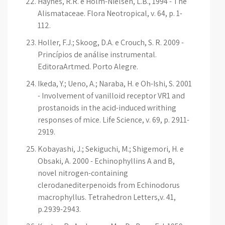
Haynes, R.R. e Holm-Nielsen, L.B., 1994 - The
Alismataceae. Flora Neotropical, v. 64, p. 1-
112.
Holler, F.J.; Skoog, D.A. e Crouch, S. R. 2009 -
Princípios de análise instrumental.
EditoraArtmed. Porto Alegre.
Ikeda, Y.; Ueno, A.; Naraba, H. e Oh-Ishi, S. 2001
- Involvement of vanilloid receptor VR1 and
prostanoids in the acid-induced writhing
responses of mice. Life Science, v. 69, p. 2911-
2919.
Kobayashi, J.; Sekiguchi, M.; Shigemori, H. e
Obsaki, A. 2000 - Echinophyllins A and B,
novel nitrogen-containing
clerodanediterpenoids from Echinodorus
macrophyllus. Tetrahedron Letters,v. 41,
p.2939-2943.