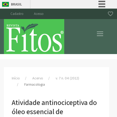
BRASIL
Simplifique!
Cadastro
Acesso
Comunica BR
Participe
Acesso à informação
Legislação
Canais
Início
Acervo
v. 7 n. 04 (2012)
Farmacologia
Atividade antinociceptiva do
óleo essencial de