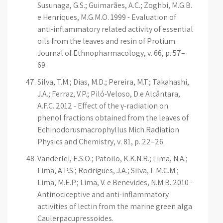
Susunaga, G.S.; Guimarães, A.C.; Zoghbi, M.G.B.
e Henriques, M.G.M.O. 1999 - Evaluation of
anti-inflammatory related activity of essential
oils from the leaves and resin of Protium.
Journal of Ethnopharmacology, v. 66, p. 57–
69.
Silva, T.M.; Dias, M.D.; Pereira, M.T.; Takahashi,
J.A.; Ferraz, V.P.; Piló-Veloso, D.e Alcântara,
A.F.C. 2012 - Effect of the γ-radiation on
phenol fractions obtained from the leaves of
Echinodorusmacrophyllus Mich.Radiation
Physics and Chemistry, v. 81, p. 22–26.
Vanderlei, E.S.O.; Patoilo, K.K.N.R.; Lima, N.A.;
Lima, A.P.S.; Rodrigues, J.A.; Silva, L.M.C.M.;
Lima, M.E.P.; Lima, V. e Benevides, N.M.B. 2010 -
Antinociceptive and anti-inflammatory
activities of lectin from the marine green alga
Caulerpacupressoides.