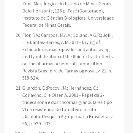
Zona Metalúrgica do Estado de Minas Gerais.
Belo Horizonte, 126 p. Tese (Doutorado),
Instituto de Ciências Biológicas, Universidade
Federal de Minas Gerais.
Flor, R.V.; Campos, M.A.A.; Solano, A.G.R.; Jokl,
L. e Dantas-Barros, A.M.2011 - Drying of
Echinodorus macrophyllus and autoclaving
and lyophilization of the fluid-extract: effects
on the pharmacochemical composition.
Revista Brasileira de Farmacognosia, v. 21, p.
518-524.
Gilardón, E.;Pocovi, M.; Hernández, C.;
Collavino, G. e Olsen A. 2001 - Papel da 2-
tridecanona e dos tricomas glandulares tipo
VI na resistência do tomateiro a Tuta
absoluta. Pesquisa Agropecuária Brasileira, v.
36, p. 929–933.