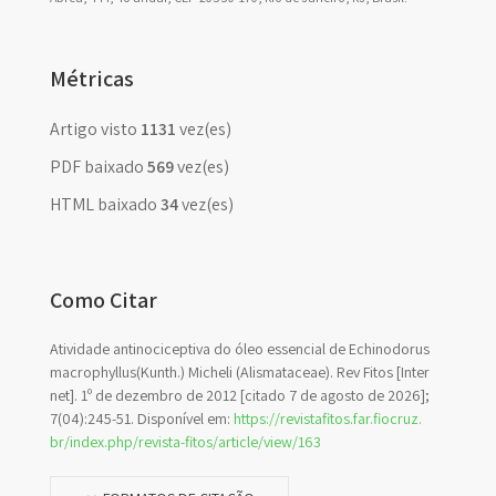
Métricas
Artigo visto
1131
vez(es)
PDF baixado
569
vez(es)
HTML baixado
34
vez(es)
Como Citar
Atividade antinociceptiva do óleo essencial de Echinodorus
macrophyllus(Kunth.) Micheli (Alismataceae). Rev Fitos [Inter
net]. 1º de dezembro de 2012 [citado 7 de agosto de 2026];
7(04):245-51. Disponível em:
https://revistafitos.far.fiocruz.
br/index.php/revista-fitos/article/view/163