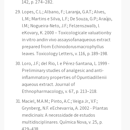
142, p. 274–282.
Lopes, C.L.; Albano, F.; Laranja, G.A.T.; Alves,
L.M.; Martins e Silva, L.F.; De Souza, G.P.; Araújo,
I.M.; Nogueira-Neto, J.F.; Felzenszwalb, I.
eKovary, K. 2000 – Toxicologicale valuationby
in vitro andin vivo assaysofanaqueous extract
prepared from Echinodorusmacrophyllus
leaves. Toxicology Letters, v. 116, p. 189–198.
Loro, J.F.; del Rio, I. e Pérez-Santana, L. 1999 -
Preliminary studies of analgesic and anti-
inflammatory properties of Opuntiadillenii
aqueous extract. Journal of
Ethnopharmacology, v. 67, p. 213–218.
Maciel, M.A.M.; Pinto, A.C.; Veiga Jr., V.F.;
Grynberg, N.F. eEchevarria, A. 2002 - Plantas
medicinais: A necessidade de estudos
multidisciplinares. Química Nova, v. 25, p.
429–438.