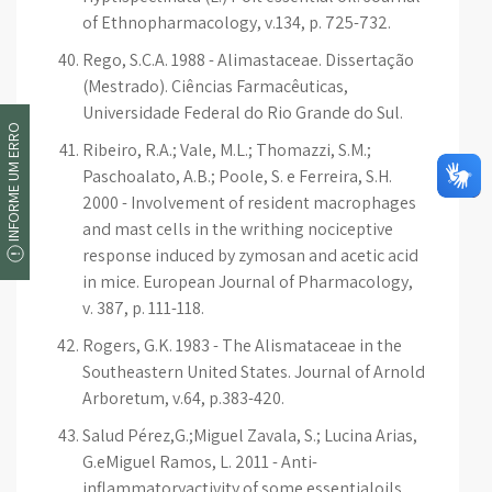
of Ethnopharmacology, v.134, p. 725-732.
Rego, S.C.A. 1988 - Alimastaceae. Dissertação
(Mestrado). Ciências Farmacêuticas,
Universidade Federal do Rio Grande do Sul.
INFORME UM ERRO
Ribeiro, R.A.; Vale, M.L.; Thomazzi, S.M.;
Paschoalato, A.B.; Poole, S. e Ferreira, S.H.
2000 - Involvement of resident macrophages
and mast cells in the writhing nociceptive
response induced by zymosan and acetic acid
in mice. European Journal of Pharmacology,
v. 387, p. 111-118.
Rogers, G.K. 1983 - The Alismataceae in the
Southeastern United States. Journal of Arnold
Arboretum, v.64, p.383-420.
Salud Pérez,G.;Miguel Zavala, S.; Lucina Arias,
G.eMiguel Ramos, L. 2011 - Anti-
inflammatoryactivity of some essentialoils.