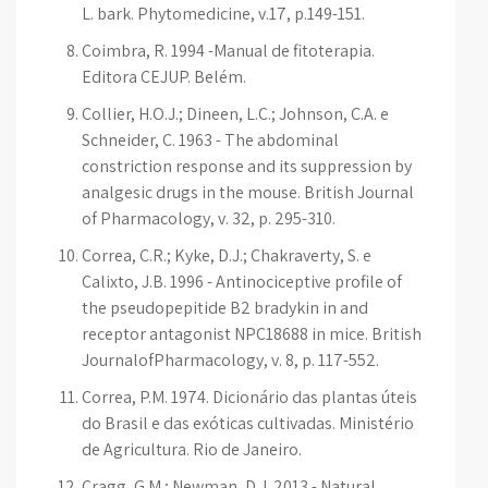
L. bark. Phytomedicine, v.17, p.149-151.
Coimbra, R. 1994 -Manual de fitoterapia.
Editora CEJUP. Belém.
Collier, H.O.J.; Dineen, L.C.; Johnson, C.A. e
Schneider, C. 1963 - The abdominal
constriction response and its suppression by
analgesic drugs in the mouse. British Journal
of Pharmacology, v. 32, p. 295-310.
Correa, C.R.; Kyke, D.J.; Chakraverty, S. e
Calixto, J.B. 1996 - Antinociceptive profile of
the pseudopepitide B2 bradykin in and
receptor antagonist NPC18688 in mice. British
JournalofPharmacology, v. 8, p. 117-552.
Correa, P.M. 1974. Dicionário das plantas úteis
do Brasil e das exóticas cultivadas. Ministério
de Agricultura. Rio de Janeiro.
Cragg, G.M.; Newman, D.J. 2013 - Natural