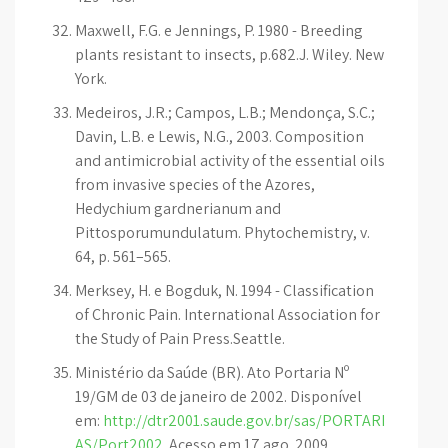
Maxwell, F.G. e Jennings, P. 1980 - Breeding
plants resistant to insects, p.682.J. Wiley. New
York.
Medeiros, J.R.; Campos, L.B.; Mendonça, S.C.;
Davin, L.B. e Lewis, N.G., 2003. Composition
and antimicrobial activity of the essential oils
from invasive species of the Azores,
Hedychium gardnerianum and
Pittosporumundulatum. Phytochemistry, v.
64, p. 561–565.
Merksey, H. e Bogduk, N. 1994 - Classification
of Chronic Pain. International Association for
the Study of Pain Press.Seattle.
Ministério da Saúde (BR). Ato Portaria Nº
19/GM de 03 de janeiro de 2002. Disponível
em:
http://dtr2001.saude.gov.br/sas/PORTARI
AS/Port2002
. Acesso em 17 ago. 2009.