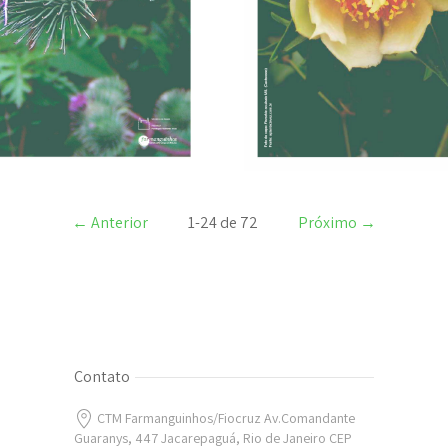
17/12/2021
30/09/2021
←
Anterior
1-24 de 72
Próximo
→
Contato
CTM Farmanguinhos/Fiocruz Av.Comandante
Guaranys, 447 Jacarepaguá, Rio de Janeiro CEP