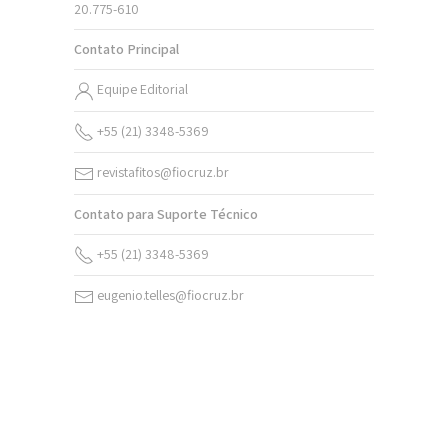
20.775-610
Contato Principal
Equipe Editorial
+55 (21) 3348-5369
revistafitos@fiocruz.br
Contato para Suporte Técnico
+55 (21) 3348-5369
eugenio.telles@fiocruz.br
v. 20 (2026)