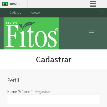
BRASIL
Simplifique!
Cadastro
Acesso
Comunica BR
Participe
Acesso à informação
Legislação
Canais
Cadastrar
Perfil
Nome Próprio
*
Obrigatório