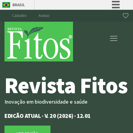
BRASIL
Simplifique!
Cadastro
Acesso
Comunica BR
Participe
Acesso à informação
Legislação
Canais
Revista Fitos
Inovação em
biodiversidade e saúde
EDIÇÃO ATUAL · V. 20 (2026) · 12.01