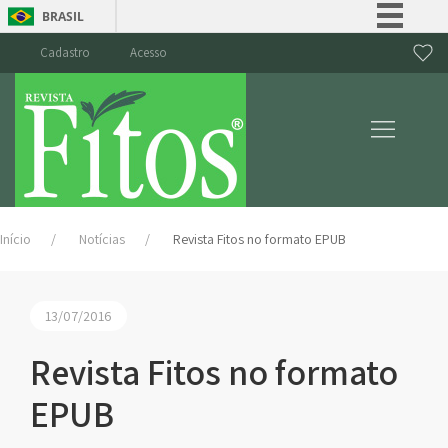
BRASIL
Simplifique!
Cadastro
Acesso
Comunica BR
Participe
Acesso à informação
Legislação
Canais
Início
Notícias
Revista Fitos no formato EPUB
13/07/2016
Revista Fitos no formato
EPUB