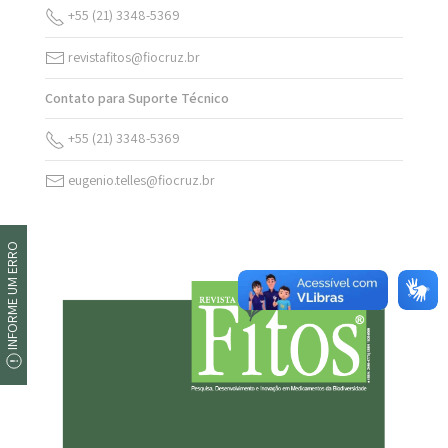
+55 (21) 3348-5369
revistafitos@fiocruz.br
Contato para Suporte Técnico
+55 (21) 3348-5369
eugenio.telles@fiocruz.br
INFORME UM ERRO