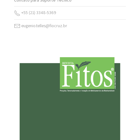
Contato para Suporte Técnico
+55 (21) 3348-5369
eugenio.telles@fiocruz.br