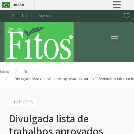
BRASIL
Simplifique!
Cadastro
Acesso
Comunica BR
Participe
Acesso à informação
Legislação
Canais
Início
Notícias
Divulgada lista de trabalhos aprovados para o 1º Seminário Internaci
11/10/2016
Divulgada lista de
trabalhos aprovados