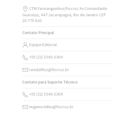
CTM Farmanguinhos/Fiocruz Av.Comandante
Guaranys, 447 Jacarepaguá, Rio de Janeiro CEP
20.775-610
Contato Principal
Equipe Editorial
+55 (21) 3348-5369
revistafitos@fiocruz.br
Contato para Suporte Técnico
+55 (21) 3348-5369
eugenio.telles@fiocruz.br
v. 20 n. 2 (2026)