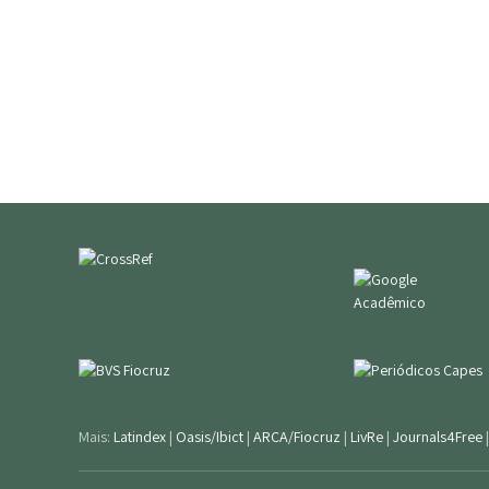
Mais:
Latindex
|
Oasis/Ibict
|
ARCA/Fiocruz
|
LivRe
|
Journals4Free