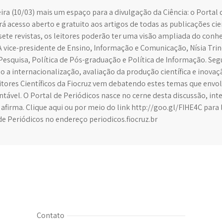
eira (10/03) mais um espaço para a divulgação da Ciência: o Porta
á acesso aberto e gratuito aos artigos de todas as publicações cien
ete revistas, os leitores poderão ter uma visão ampliada do conh
A vice-presidente de Ensino, Informação e Comunicação, Nísia Trin
 Pesquisa, Política de Pós-graduação e Política de Informação. Seg
o a internacionalização, avaliação da produção científica e inova
tores Científicos da Fiocruz vem debatendo estes temas que envolv
tável. O Portal de Periódicos nasce no cerne desta discussão, inte
firma. Clique aqui ou por meio do link http://goo.gl/FIHE4C para 
de Periódicos no endereço periodicos.fiocruz.br
Contato