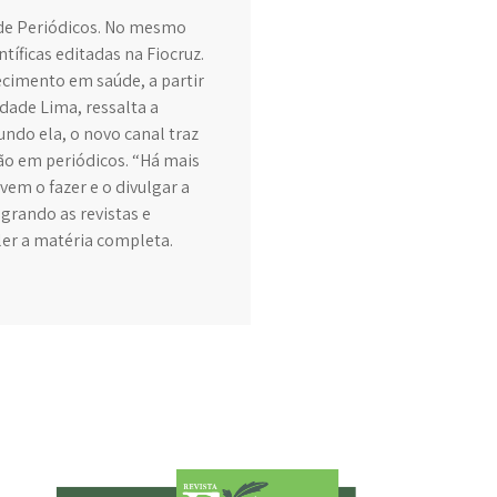
l de Periódicos. No mesmo
tíficas editadas na Fiocruz.
ecimento em saúde, a partir
dade Lima, ressalta a
undo ela, o novo canal traz
ção em periódicos. “Há mais
em o fazer e o divulgar a
grando as revistas e
ler a matéria completa.