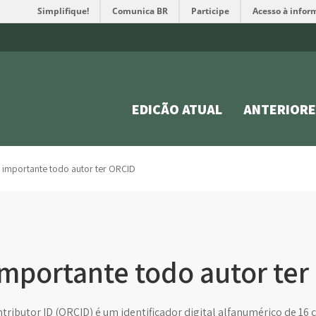
Simplifique!
Comunica BR
Participe
Acesso à infor
EDIÇÃO ATUAL
ANTERIORE
 importante todo autor ter ORCID
importante todo autor te
ibutor ID (ORCID) é um identificador digital alfanumérico de 16 ca