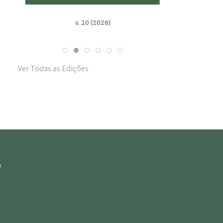
v. 20 (2026)
v. 19
Ver Todas as Edições