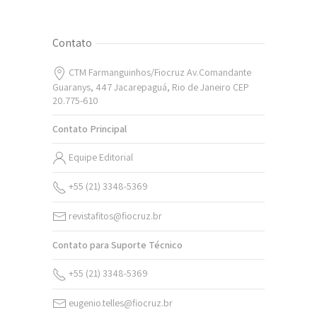
Contato
CTM Farmanguinhos/Fiocruz Av.Comandante
Guaranys, 447 Jacarepaguá, Rio de Janeiro CEP
20.775-610
Contato Principal
Equipe Editorial
+55 (21) 3348-5369
revistafitos@fiocruz.br
Contato para Suporte Técnico
+55 (21) 3348-5369
eugenio.telles@fiocruz.br