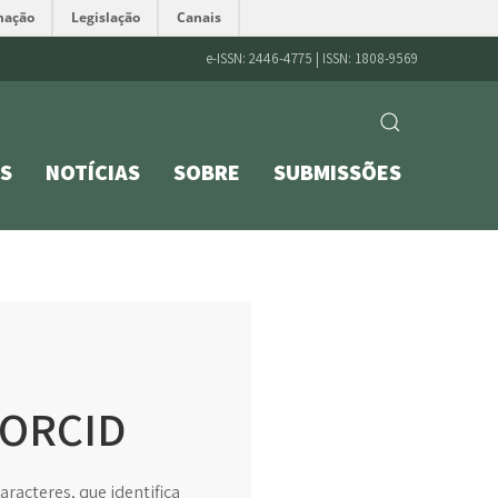
mação
Legislação
Canais
e-ISSN: 2446-4775 | ISSN: 1808-9569
S
NOTÍCIAS
SOBRE
SUBMISSÕES
r ORCID
racteres, que identifica