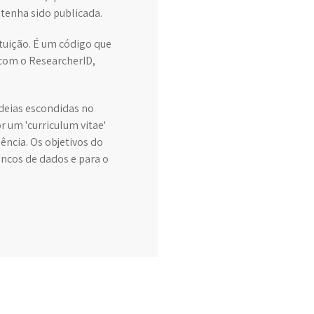
tenha sido publicada.
ituição. É um código que
 com o ResearcherID,
ideias escondidas no
r um 'curriculum vitae'
ncia. Os objetivos do
ncos de dados e para o