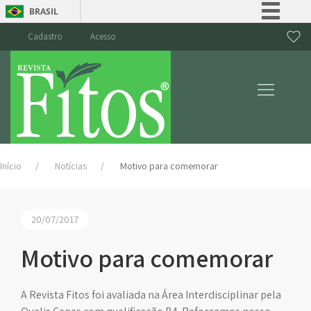
BRASIL
Simplifique!
Cadastro
Acesso
Comunica BR
Participe
Acesso à informação
Legislação
Canais
Início
Notícias
Motivo para comemorar
20/07/2017
Motivo para comemorar
A Revista Fitos foi avaliada na Área Interdisciplinar pela