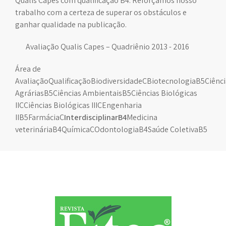
Qualis Capes com qualificação B4. Reforçamos nosso
trabalho com a certeza de superar os obstáculos e
ganhar qualidade na publicação.
Avaliação Qualis Capes – Quadriênio 2013 - 2016
Área de
AvaliaçãoQualificaçãoBiodiversidadeCBiotecnologiaB5Ciênci
AgráriasB5Ciências AmbientaisB5Ciências Biológicas
IICCiências Biológicas IIICEngenharia
IIB5FarmáciaC
Interdisciplinar
B4
Medicina
veterináriaB4QuímicaCOdontologiaB4Saúde ColetivaB5