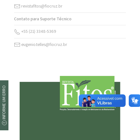
revistafitos@fiocruz.br
Contato para Suporte Técnico
+55 (21) 3348-5369
eugenio.telles@fiocruz.br
INFORME UM ERRO