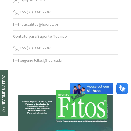
+55 (21) 3348-5369
revistafitos@fiocruz.br
Contato para Suporte Técnico
+55 (21) 3348-5369
eugenio.telles@fiocruz.br
INFORME UM ERRO