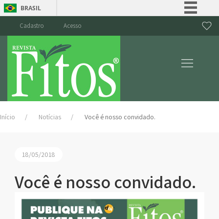
BRASIL
Simplifique!
Cadastro
Acesso
Comunica BR
Participe
Acesso à informação
Legislação
Canais
Início
Notícias
Você é nosso convidado.
18/05/2018
Você é nosso convidado.