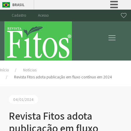
BRASIL
Simplifique!
Cadastro
Acesso
Comunica BR
Participe
Acesso à informação
Legislação
Canais
Início
Notícias
Revista Fitos adota publicação em fluxo contínuo em 2024
04/01/2024
Revista Fitos adota
publicação em fluxo