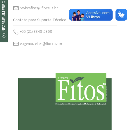
INFORME UM ERRO
revistafitos@fiocruz.br
Contato para Suporte Técnico
+55 (21) 3348-5369
eugenio.telles@fiocruz.br