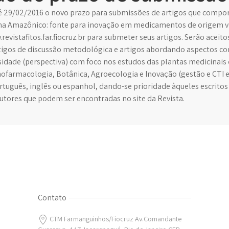
té 29/02/2016 o novo prazo para submissões de artigos que compo
ma Amazônico: fonte para inovação em medicamentos de origem ve
evistafitos.far.fiocruz.br para submeter seus artigos. Serão aceitos
rtigos de discussão metodológica e artigos abordando aspectos co
dade (perspectiva) com foco nos estudos das plantas medicinais
ofarmacologia, Botânica, Agroecologia e Inovação (gestão e CTI 
rtuguês, inglês ou espanhol, dando-se prioridade àqueles escritos
autores que podem ser encontradas no site da Revista.
Contato
CTM Farmanguinhos/Fiocruz Av.Comandante