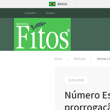
BRASIL
Cadastro
Acesso
Início
Notícias
Número E
21/01/2016
Número Es
prorrogaç