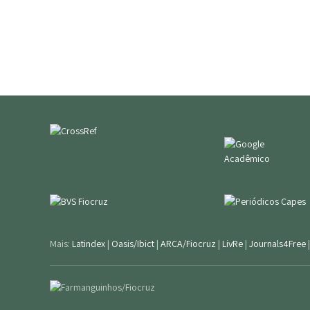
Mais:
Latindex
|
Oasis/Ibict
|
ARCA/Fiocruz
|
LivRe
|
Journals4Free