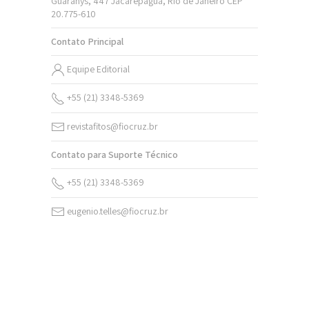
Guaranys, 447 Jacarepaguá, Rio de Janeiro CEP
20.775-610
Contato Principal
Equipe Editorial
+55 (21) 3348-5369
revistafitos@fiocruz.br
Contato para Suporte Técnico
+55 (21) 3348-5369
eugenio.telles@fiocruz.br
v. 20 n. 2 (2026)