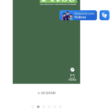
v. 20 (2026)
v. 19