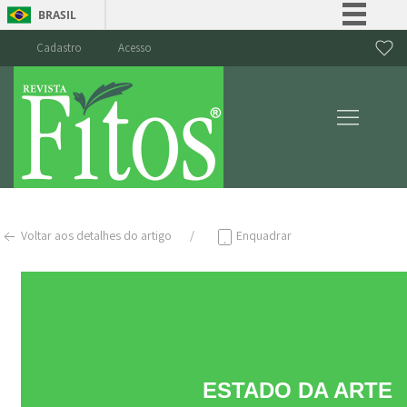
BRASIL
Simplifique!
Cadastro
Acesso
Comunica BR
Participe
Acesso à informação
Legislação
Canais
Voltar aos detalhes do artigo
Enquadrar