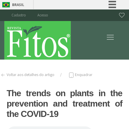
BRASIL
Simplifique!
Cadastro
Acesso
Comunica BR
Participe
Acesso à informação
Legislação
Canais
Voltar aos detalhes do artigo
Enquadrar