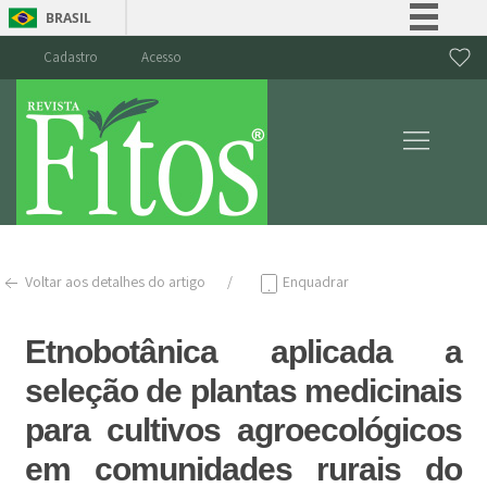
BRASIL
Simplifique!
Cadastro
Acesso
Comunica BR
Participe
Acesso à informação
Legislação
Canais
Voltar aos detalhes do artigo
Enquadrar