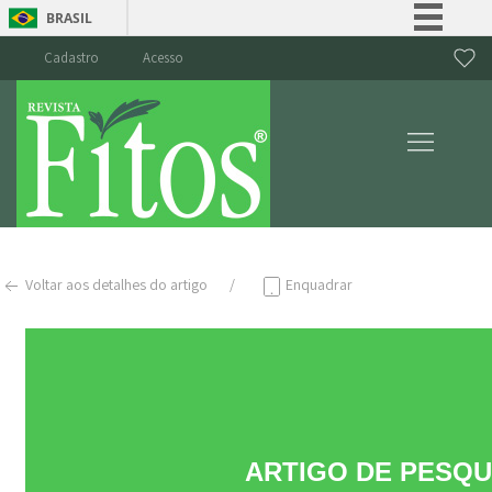
BRASIL
Simplifique!
Cadastro
Acesso
Comunica BR
Participe
Acesso à informação
Legislação
Canais
Voltar aos detalhes do artigo
Enquadrar