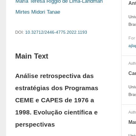
Maria Teresa Riggio de Lima-Landman
An
Mirtes Midori Tanae
Uni
Bras
DOI:
10.32712/2446-4775.2022.1193
For
ajl
Main Text
Auth
Ca
Análise retrospectiva das
estratégias dos Programas
Uni
Bras
CEME e CAPES de 1976 a
1998. Evolução científica e
Auth
Mar
perspectivas
Uni