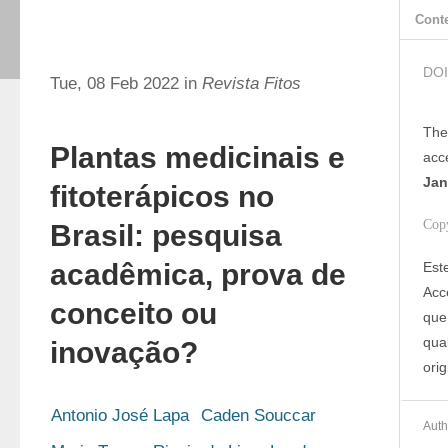
Cont
DOI
Tue, 08 Feb 2022 in
Revista Fitos
The
Plantas medicinais e
acc
Jan
fitoterápicos no
Cop
Brasil: pesquisa
acadêmica, prova de
Est
Acc
conceito ou
que
qua
inovação?
orig
Antonio José Lapa
Caden Souccar
Auth