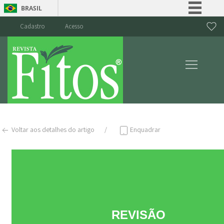
BRASIL
Simplifique!
Cadastro
Acesso
Comunica BR
Participe
Acesso à informação
Legislação
Canais
Voltar aos detalhes do artigo
Enquadrar