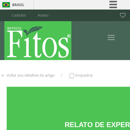
BRASIL
Simplifique!
Cadastro
Acesso
Comunica BR
Participe
Acesso à informação
Legislação
Canais
Voltar aos detalhes do artigo
Enquadrar