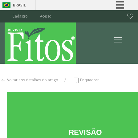
BRASIL
Simplifique!
Cadastro
Acesso
Comunica BR
Participe
Acesso à informação
Legislação
Canais
Voltar aos detalhes do artigo
Enquadrar