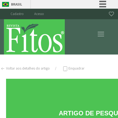
BRASIL
Simplifique!
Cadastro
Acesso
Comunica BR
Participe
Acesso à informação
Legislação
Canais
Voltar aos detalhes do artigo
Enquadrar