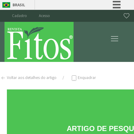
BRASIL
Simplifique!
Cadastro
Acesso
Comunica BR
Participe
Acesso à informação
Legislação
Canais
Voltar aos detalhes do artigo
Enquadrar