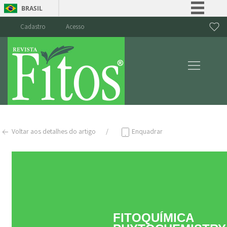
BRASIL
Simplifique!
Cadastro
Acesso
Comunica BR
Participe
Acesso à informação
Legislação
Canais
Voltar aos detalhes do artigo
Enquadrar