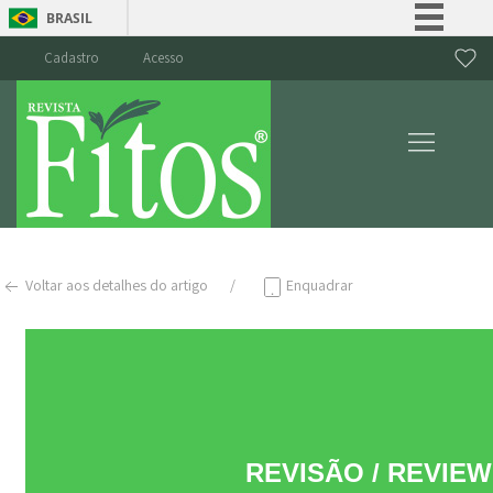
BRASIL
Simplifique!
Cadastro
Acesso
Comunica BR
Participe
Acesso à informação
Legislação
Canais
Voltar aos detalhes do artigo
Enquadrar