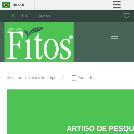
BRASIL
Simplifique!
Cadastro
Acesso
Comunica BR
Participe
Acesso à informação
Legislação
Canais
Voltar aos detalhes do artigo
Enquadrar