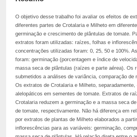
O objetivo desse trabalho foi avaliar os efeitos de ex
diferentes partes de Crotalaria e Milheto em diferent
germinação e crescimento de plântulas de tomate. Pa
extratos foram utilizadas: raízes, folhas e infloresc
concentrações utilizadas foram: 0, 25, 50 e 100%. As
foram: germinação (porcentagem e índice de velocid
massa seca de plântulas (raízes e parte aérea). Os r
submetidos a análises de variância, comparação de m
Os extratos de Crotalaria e Milheto, separadamente, 
alelopáticos em sementes de tomate. Extratos de raíz
Crotalaria reduzem a germinação e a massa seca de p
de tomate, respectivamente. Não há diferença em rel
por extratos de plantas de Milheto elaborados a partir
inflorescências para as variáveis: germinação, compr
massa seca de plântulas. Há relação direta entre o 