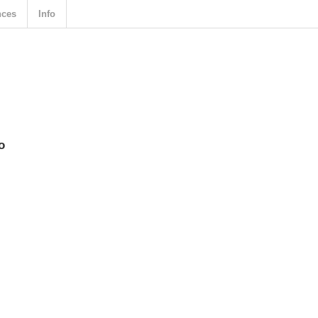
nces
Info
o