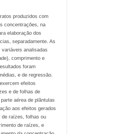
tratos produzidos com 
es concentrações, na 
ra elaboração dos 
ências, separadamente. As 
 variáveis analisadas 
ade), comprimento e 
esultados foram 
édias, e de regressão. 
exercem efeitos 
es e de folhas de 
arte aérea de plântulas 
ação aos efeitos gerados 
 de raízes, folhas ou 
imento de raízes, e 
aumento da concentração 