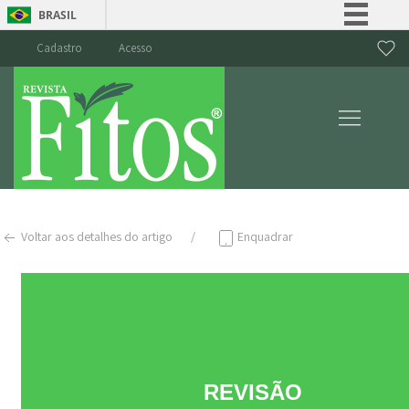
BRASIL
Simplifique!
Cadastro
Acesso
Comunica BR
Participe
Acesso à informação
Legislação
Canais
Voltar aos detalhes do artigo
Enquadrar