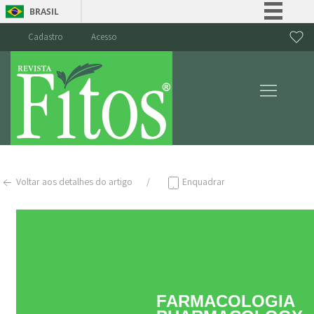
BRASIL
Simplifique!
Cadastro
Acesso
Comunica BR
Participe
Acesso à informação
Legislação
Canais
Voltar aos detalhes do artigo
Enquadrar