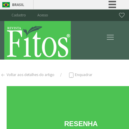
BRASIL
Simplifique!
Cadastro
Acesso
Comunica BR
Participe
Acesso à informação
Legislação
Canais
Voltar aos detalhes do artigo
Enquadrar