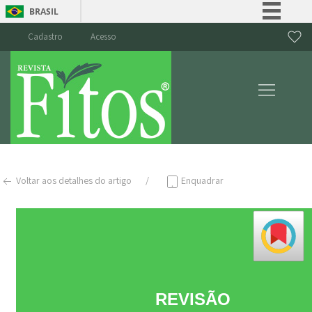
BRASIL
Simplifique!
Cadastro
Acesso
Comunica BR
Participe
Acesso à informação
Legislação
Canais
Voltar aos detalhes do artigo
Enquadrar