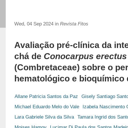
Wed, 04 Sep 2024 in
Revista Fitos
Avaliação pré-clínica da int
chá de
Conocarpus erectus
(Combretaceae) sobre o perf
hematológico e bioquímico 
Allane Patricia Santos da Paz
Gisely Santiago Sant
Michael Eduardo Melo do Vale
Izabela Nascimento 
Lara Gabriele Silva da Silva
Tamara Ingrid dos San
Moises Hamoy
Lucimar Di Paula dos Santos Madei