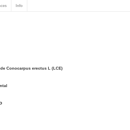
nces
Info
o de Conocarpus erectus L (LCE)
ntal
o