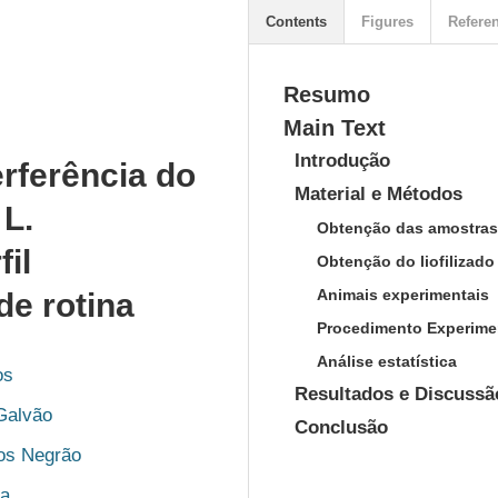
Contents
Figures
Refere
Resumo
Main Text
Introdução
erferência do
Material e Métodos
L.
Obtenção das amostras
il
Obtenção do liofilizad
Animais experimentais
de rotina
Procedimento Experime
Análise estatística
os
Resultados e Discussã
Galvão
Conclusão
tos Negrão
ra