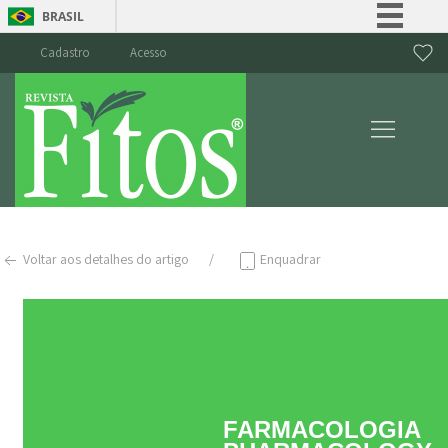
BRASIL
Simplifique!
Cadastro
Acesso
Comunica BR
Participe
Acesso à informação
Legislação
Canais
Voltar aos detalhes do artigo
Enquadrar