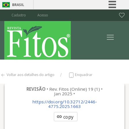
BRASIL
Simplifique!
Cadastro
Acesso
Comunica BR
Participe
Acesso à informação
Legislação
Canais
Voltar aos detalhes do artigo
Enquadrar