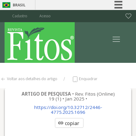
BRASIL
Simplifique!
Cadastro
Acesso
Comunica BR
Participe
Acesso à informação
Legislação
Canais
Voltar aos detalhes do artigo
Enquadrar