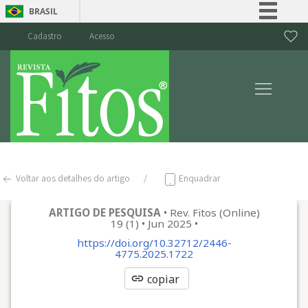
BRASIL
Simplifique!
Cadastro
Acesso
Comunica BR
Participe
Acesso à informação
Legislação
Canais
Voltar aos detalhes do artigo
Enquadrar