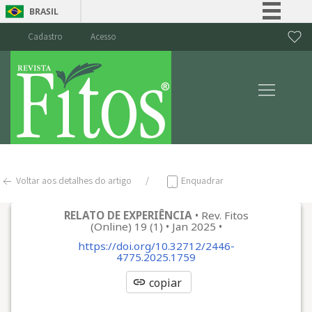
BRASIL
Simplifique!
Cadastro
Acesso
Comunica BR
Participe
Acesso à informação
Legislação
Canais
Voltar aos detalhes do artigo
Enquadrar