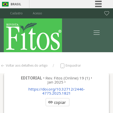
BRASIL
Simplifique!
Cadastro
Acesso
Comunica BR
Participe
Acesso à informação
Legislação
Canais
Voltar aos detalhes do artigo
Enquadrar