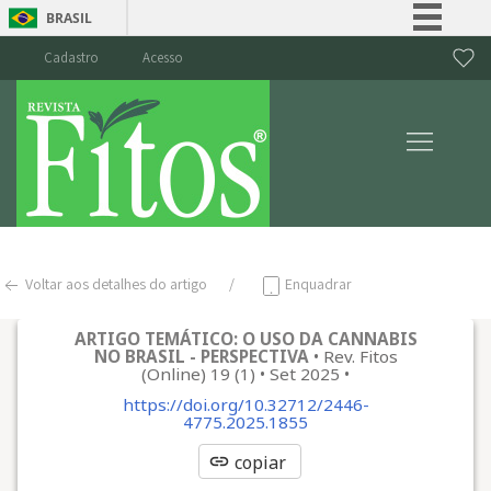
BRASIL
Simplifique!
Cadastro
Acesso
Comunica BR
Participe
Acesso à informação
Legislação
Canais
Voltar aos detalhes do artigo
Enquadrar