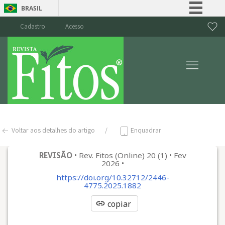
BRASIL
Simplifique!
Cadastro
Acesso
Comunica BR
Participe
Acesso à informação
Legislação
Canais
Voltar aos detalhes do artigo
Enquadrar