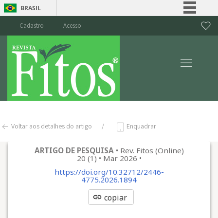
BRASIL
Simplifique!
Cadastro
Acesso
Comunica BR
Participe
Acesso à informação
Legislação
Canais
Voltar aos detalhes do artigo
Enquadrar