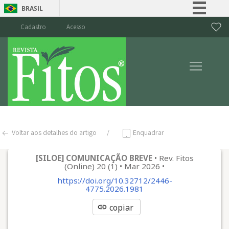
BRASIL
Simplifique!
Cadastro
Acesso
Comunica BR
Participe
Acesso à informação
Legislação
Canais
Voltar aos detalhes do artigo
Enquadrar