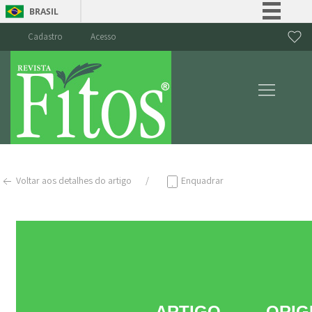
BRASIL
Simplifique!
Cadastro
Acesso
Comunica BR
Participe
Acesso à informação
Legislação
Canais
Voltar aos detalhes do artigo
Enquadrar