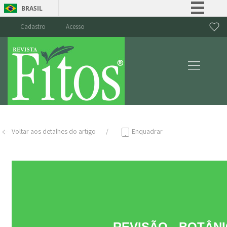
BRASIL
Simplifique!
Cadastro
Acesso
Comunica BR
Participe
Acesso à informação
Legislação
Canais
Voltar aos detalhes do artigo
Enquadrar