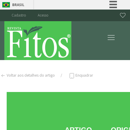
BRASIL
Simplifique!
Cadastro
Acesso
Comunica BR
Participe
Acesso à informação
Legislação
Canais
Voltar aos detalhes do artigo
Enquadrar