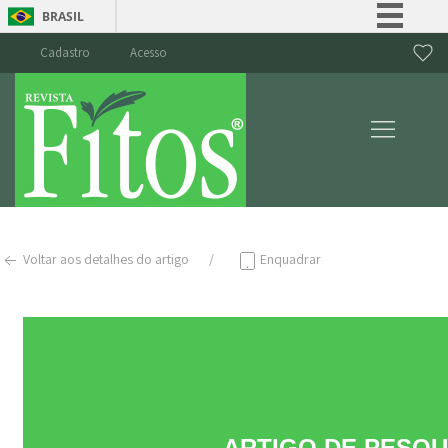
BRASIL
Simplifique!
Cadastro
Acesso
Comunica BR
Participe
Acesso à informação
Legislação
Canais
Voltar aos detalhes do artigo
Enquadrar