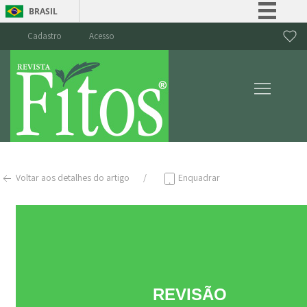
BRASIL
Simplifique!
Cadastro
Acesso
Comunica BR
Participe
Acesso à informação
Legislação
Canais
Voltar aos detalhes do artigo
Enquadrar