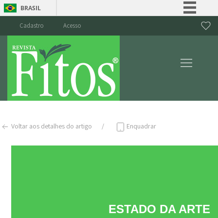
BRASIL
Simplifique!
Cadastro
Acesso
Comunica BR
Participe
Acesso à informação
Legislação
Canais
Voltar aos detalhes do artigo
Enquadrar