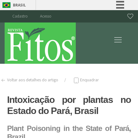
BRASIL
Simplifique!
Cadastro
Acesso
Comunica BR
Participe
Acesso à informação
Legislação
Canais
Voltar aos detalhes do artigo
Enquadrar